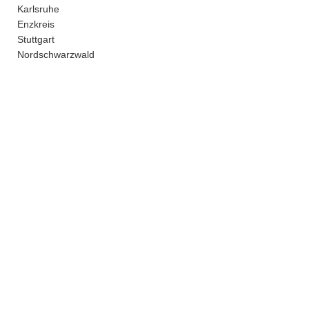
Karlsruhe
Enzkreis
Stuttgart
Nordschwarzwald
Ettlingen
kein Versand - nur Abholung bei uns in Pforzheim
Vertrag widerrufen