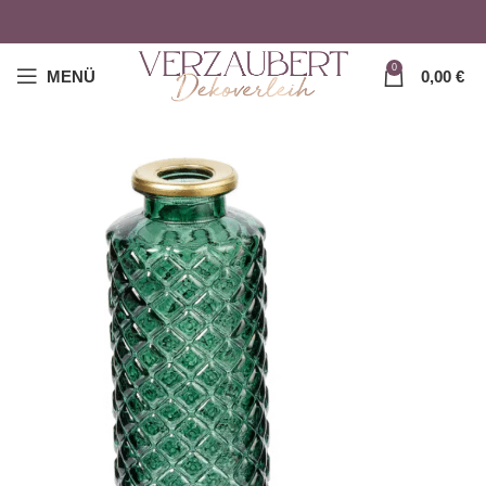
0
MENÜ
0,00
€