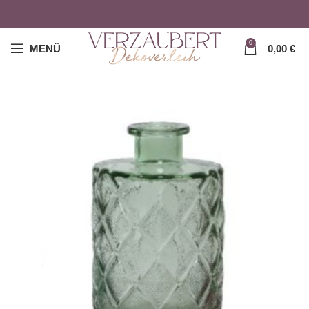
0
MENÜ
0,00
€