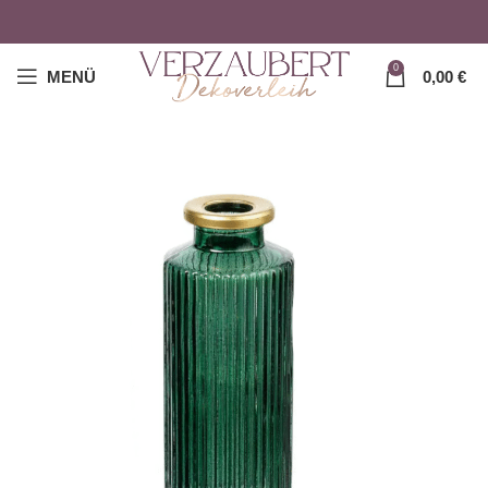
0
MENÜ
0,00
€