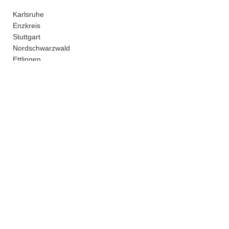
Karlsruhe
Enzkreis
Stuttgart
Nordschwarzwald
Ettlingen
kein Versand - nur Abholung bei uns in Pforzheim