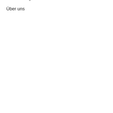
Über uns
Kontakt
Impressum
Datenschutzerklärung
AGB
Dekoverleih in
Karlsruhe
Enzkreis
Stuttgart
Nordschwarzwald
Ettlingen