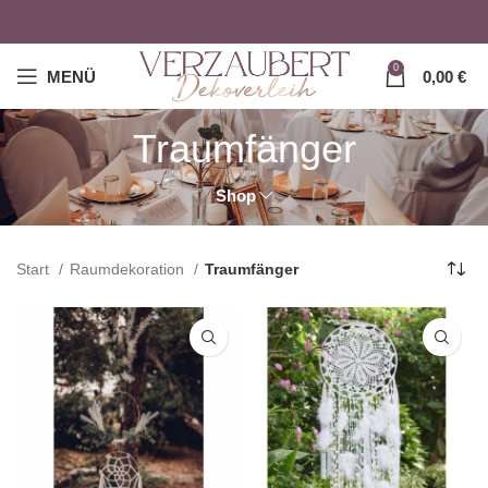
0
MENÜ
0,00
€
Traumfänger
Shop
Start
Raumdekoration
Traumfänger