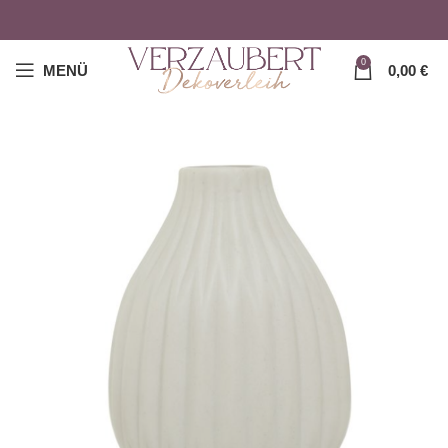
0
MENÜ
0,00
€