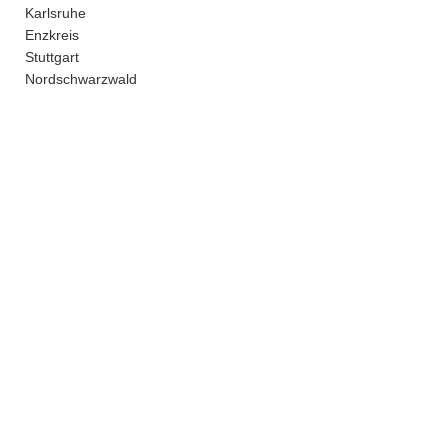
Karlsruhe
Enzkreis
Stuttgart
Nordschwarzwald
Ettlingen
kein Versand - nur Abholung bei uns in Pforzheim
Vertrag widerrufen