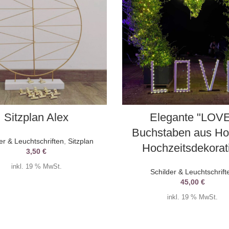
AUSWAHL DATUM
AUSWAHL DATUM
Sitzplan Alex
Elegante "LOV
Buchstaben aus Hol
er & Leuchtschriften
,
Sitzplan
Hochzeitsdekorat
3,50
€
inkl. 19 % MwSt.
Schilder & Leuchtschrift
45,00
€
inkl. 19 % MwSt.