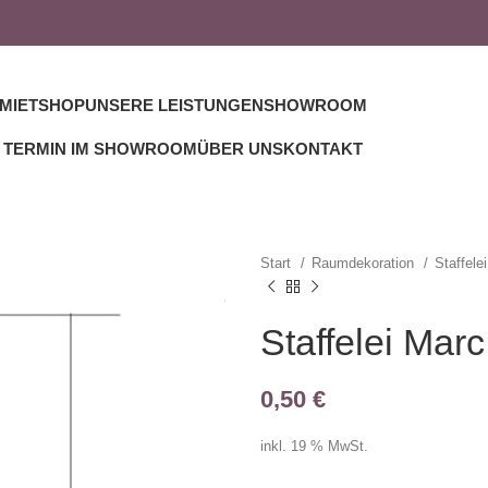
MIETSHOP
UNSERE LEISTUNGEN
SHOWROOM
TERMIN IM SHOWROOM
ÜBER UNS
KONTAKT
Start
Raumdekoration
Staffele
Staffelei Marc
0,50
€
inkl. 19 % MwSt.