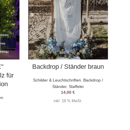
AUSWAHL DATUM
E"
Backdrop / Ständer braun
S
z für
Schilder & Leuchtschriften
,
Backdrop /
ion
Ständer
,
Staffelei
14,00
€
en
inkl. 19 % MwSt.