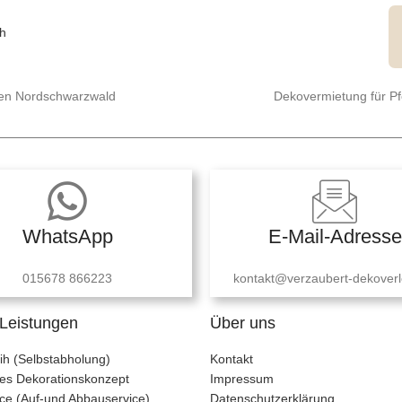
 den Nordschwarzwald
Dekovermietung für P
WhatsApp
E-Mail-Adresse
015678 866223
kontakt@verzaubert-dekoverl
Leistungen
Über uns
ih (Selbstabholung)
Kontakt
lles Dekorationskonzept
Impressum
ce (Auf-und Abbauservice)
Datenschutzerklärung