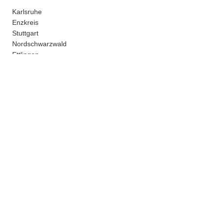
Karlsruhe
Enzkreis
Stuttgart
Nordschwarzwald
Ettlingen
kein Versand - nur Abholung bei uns in Pforzheim