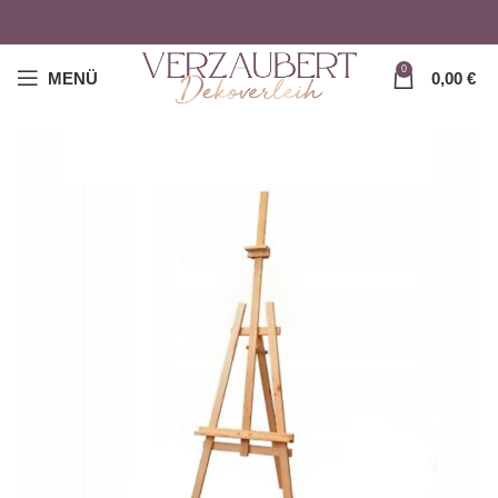
0
MENÜ
0,00
€