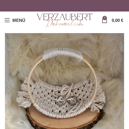
0
MENÜ
0,00
€