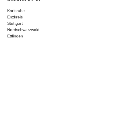
Karlsruhe
Enzkreis
Stuttgart
Nordschwarzwald
Ettlingen
kein Versand - nur Abholung bei uns in Pforzheim