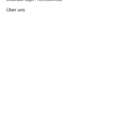
Über uns
Kontakt
Impressum
Datenschutzerklärung
AGB
Dekoverleih in
Karlsruhe
Enzkreis
Stuttgart
Nordschwarzwald
Ettlingen