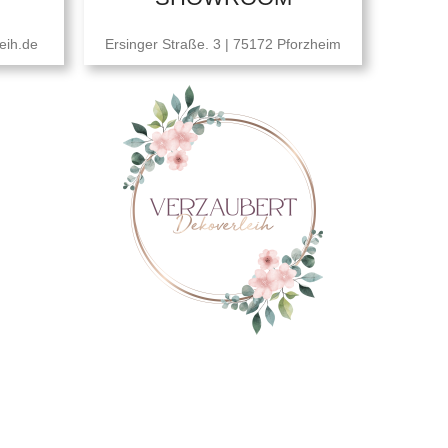
eih.de
Ersinger Straße. 3 | 75172 Pforzheim