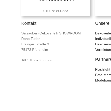
015678 866223
Kontakt
Unsere 
Verzaubert-Dekoverleih SHOWROOM
Dekoverle
René Tudor
Individue
Ersinger Straße 3
Dekoservi
75172 Pforzheim
Vermietu
Partner
Tel.: 015678 866223
Flashligh
Foto-Mom
Modehaus