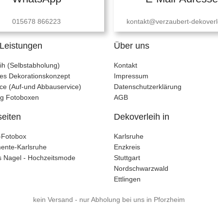
015678 866223
kontakt@verzaubert-dekoverl
Leistungen
Über uns
ih (Selbstabholung)
Kontakt
lles Dekorationskonzept
Impressum
ce (Auf-und Abbauservice)
Datenschutzerklärung
ng Fotoboxen
AGB
seiten
Dekoverleih in
t-Fotobox
Karlsruhe
ente-Karlsruhe
Enzkreis
 Nagel - Hochzeitsmode
Stuttgart
Nordschwarzwald
Ettlingen
kein Versand - nur Abholung bei uns in Pforzheim
Vertrag widerrufen