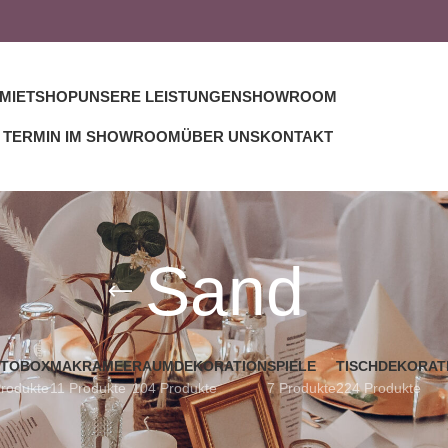
MIETSHOP
UNSERE LEISTUNGEN
SHOWROOM
TERMIN IM SHOWROOM
ÜBER UNS
KONTAKT
Sand
TOBOX
MAKRAMEE
RAUMDEKORATION
SPIELE
TISCHDEKORAT
Produkte
11 Produkte
104 Produkte
7 Produkte
224 Produkte