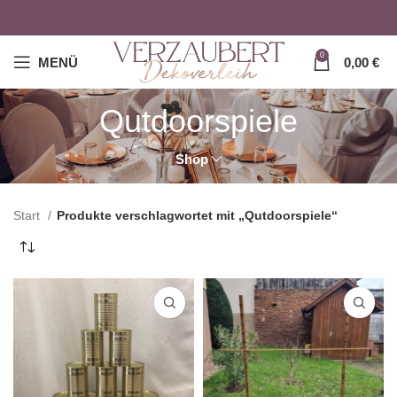
0
MENÜ
0,00
€
Qutdoorspiele
Shop
Start
Produkte verschlagwortet mit „Qutdoorspiele“