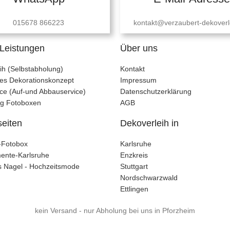
015678 866223
kontakt@verzaubert-dekoverl
Leistungen
Über uns
ih (Selbstabholung)
Kontakt
lles Dekorationskonzept
Impressum
ce (Auf-und Abbauservice)
Datenschutzerklärung
ng Fotoboxen
AGB
seiten
Dekoverleih in
t-Fotobox
Karlsruhe
ente-Karlsruhe
Enzkreis
 Nagel - Hochzeitsmode
Stuttgart
Nordschwarzwald
Ettlingen
kein Versand - nur Abholung bei uns in Pforzheim
Vertrag widerrufen