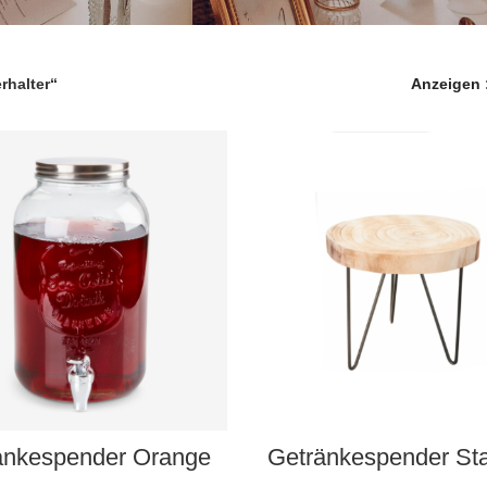
rhalter“
Anzeigen
AUSWAHL DATUM
AUSWAHL DATUM
änkespender Orange
Getränkespender St