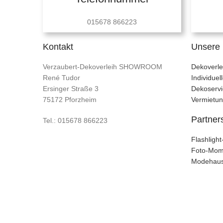
015678 866223
Kontakt
Unsere 
Verzaubert-Dekoverleih SHOWROOM
Dekoverle
René Tudor
Individue
Ersinger Straße 3
Dekoservi
75172 Pforzheim
Vermietu
Partner
Tel.: 015678 866223
Flashligh
Foto-Mom
Modehaus