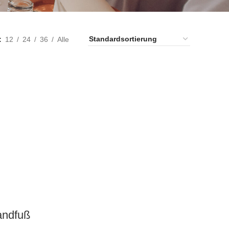
12
24
36
Alle
andfuß