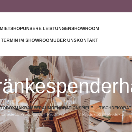
MIETSHOP
UNSERE LEISTUNGEN
SHOWROOM
TERMIN IM SHOWROOM
ÜBER UNS
KONTAKT
ränkespenderha
TOBOX
MAKRAMEE
RAUMDEKORATION
SPIELE
TISCHDEKORAT
Produkte
11 Produkte
104 Produkte
7 Produkte
224 Produkte