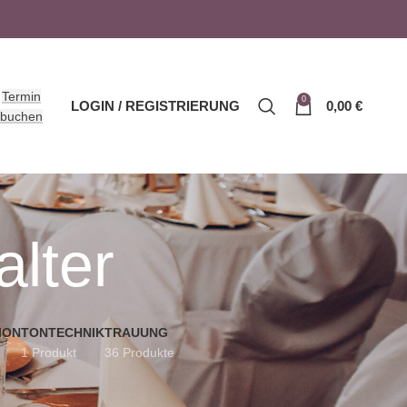
Termin
0
LOGIN / REGISTRIERUNG
0,00
€
buchen
lter
ION
TONTECHNIK
TRAUUNG
1 Produkt
36 Produkte