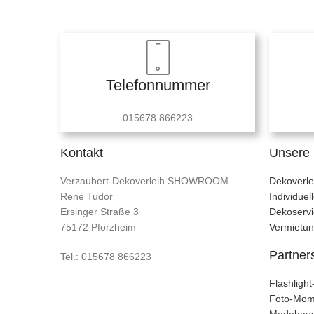
Telefonnummer
015678 866223
Kontakt
Unsere 
Verzaubert-Dekoverleih SHOWROOM
Dekoverle
René Tudor
Individue
Ersinger Straße 3
Dekoservi
75172 Pforzheim
Vermietu
Partner
Tel.: 015678 866223
Flashligh
Foto-Mom
Modehaus