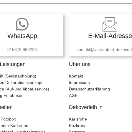
WhatsApp
E-Mail-Adresse
015678 866223
kontakt@verzaubert-dekoverl
Leistungen
Über uns
ih (Selbstabholung)
Kontakt
lles Dekorationskonzept
Impressum
ce (Auf-und Abbauservice)
Datenschutzerklärung
ng Fotoboxen
AGB
seiten
Dekoverleih in
t-Fotobox
Karlsruhe
ente-Karlsruhe
Enzkreis
 Nagel - Hochzeitsmode
Stuttgart