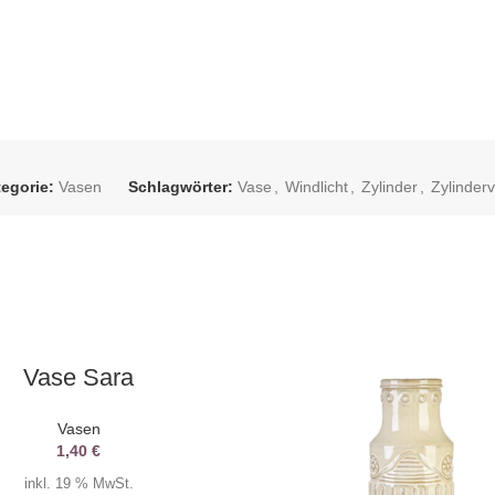
egorie:
Vasen
Schlagwörter:
Vase
,
Windlicht
,
Zylinder
,
Zylinder
AUSWAHL DATUM
Vase Sara
Vasen
1,40
€
inkl. 19 % MwSt.