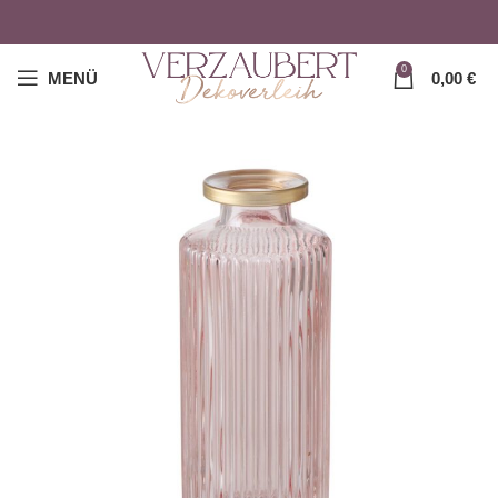
0
MENÜ
0,00
€