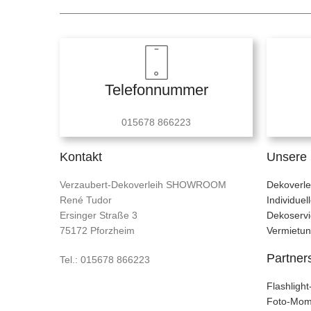
Telefonnummer
015678 866223
Kontakt
Unsere 
Verzaubert-Dekoverleih SHOWROOM
Dekoverle
René Tudor
Individue
Ersinger Straße 3
Dekoservi
75172 Pforzheim
Vermietu
Partner
Tel.: 015678 866223
Flashligh
Foto-Mom