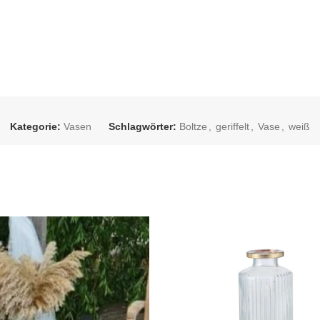
Kategorie:
Vasen
Schlagwörter:
Boltze
,
geriffelt
,
Vase
,
weiß