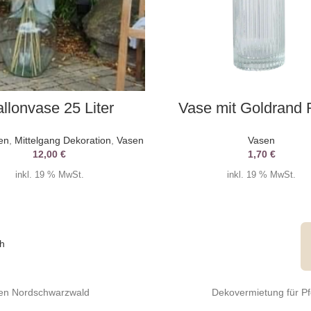
AUSWAHL DATUM
AUSWAHL DATUM
llonvase 25 Liter
Vase mit Goldrand R
en
,
Mittelgang Dekoration
,
Vasen
Vasen
12,00
€
1,70
€
inkl. 19 % MwSt.
inkl. 19 % MwSt.
 den Nordschwarzwald
Dekovermietung für P