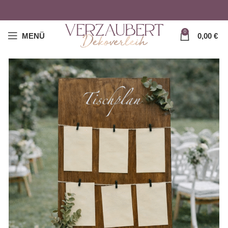
0
MENÜ
0,00
€