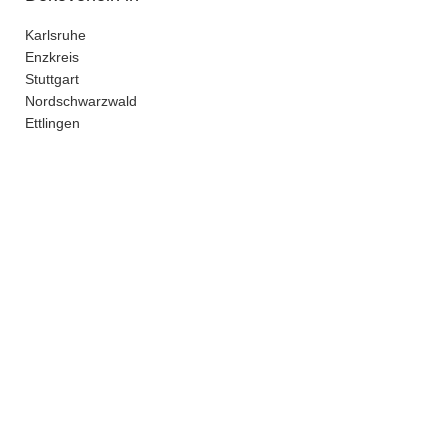
Karlsruhe
Enzkreis
Stuttgart
Nordschwarzwald
Ettlingen
kein Versand - nur Abholung bei uns in Pforzheim