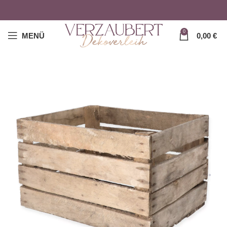
0
MENÜ
0,00
€