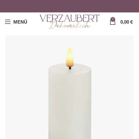
0
MENÜ
0,00
€