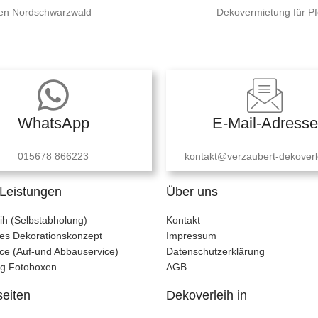
 den Nordschwarzwald
Dekovermietung für P
WhatsApp
E-Mail-Adresse
015678 866223
kontakt@verzaubert-dekoverl
Leistungen
Über uns
ih (Selbstabholung)
Kontakt
lles Dekorationskonzept
Impressum
ce (Auf-und Abbauservice)
Datenschutzerklärung
ng Fotoboxen
AGB
seiten
Dekoverleih in