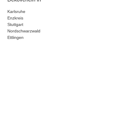
Karlsruhe
Enzkreis
Stuttgart
Nordschwarzwald
Ettlingen
kein Versand - nur Abholung bei uns in Pforzheim