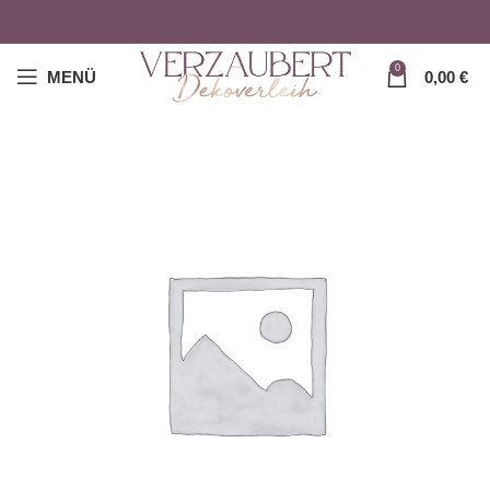
0
MENÜ
0,00
€