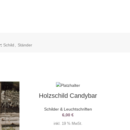
:
Schild
,
Ständer
AUSV
AUSWAHL DATUM
ERKA
Holzschild Candybar
UFT
Schilder & Leuchtschriften
6,00
€
inkl. 19 % MwSt.