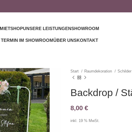
MIETSHOP
UNSERE LEISTUNGEN
SHOWROOM
TERMIN IM SHOWROOM
ÜBER UNS
KONTAKT
Start
Raumdekoration
Schilder
Backdrop / S
8,00
€
inkl. 19 % MwSt.